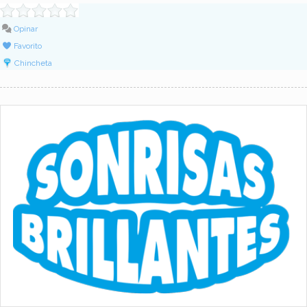
Opinar
Favorito
Chincheta