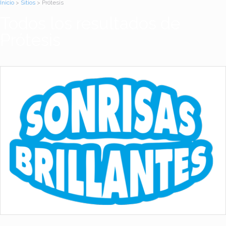
Inicio
>
Sitios
> Prótesis
Todos los resultados de
Prótesis