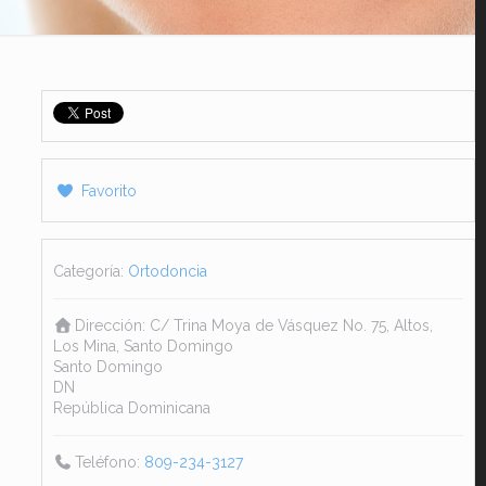
Favorito
Categoría:
Ortodoncia
Dirección:
C/ Trina Moya de Vásquez No. 75, Altos,
Los Mina, Santo Domingo
Santo Domingo
DN
República Dominicana
Teléfono:
809-234-3127