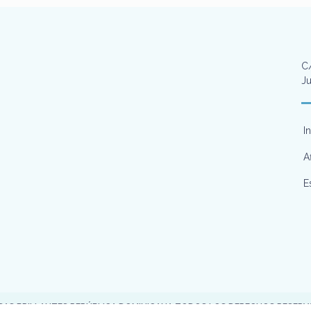
C/
Ju
I
A
E
SAS BRILLANTES REPÚBLICA DOMINICANA TODOS LOS DERECHOS RESER