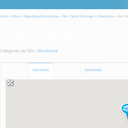
Inicio
>
Sitios
>
República Dominicana
>
DN
>
Santo Domingo
>
Ortodoncia
> Dra. Ma
Dra. María Brito
Categorías de Sitio:
Ortodoncia
Ubicación
Opiniones