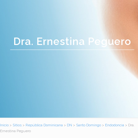
Dra. Ernestina Peguero
Inicio
>
Sitios
>
República Dominicana
>
DN
>
Santo Domingo
>
Endodoncia
> Dra.
Ernestina Peguero