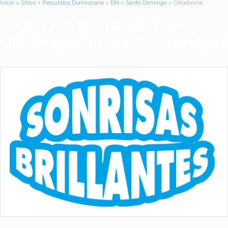
Inicio
>
Sitios
>
República Dominicana
>
DN
>
Santo Domingo
> Ortodoncia
Todos los resultados de
Ortodoncia in Santo Domingo