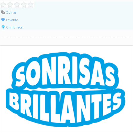
Opinar
Favorito
Chincheta