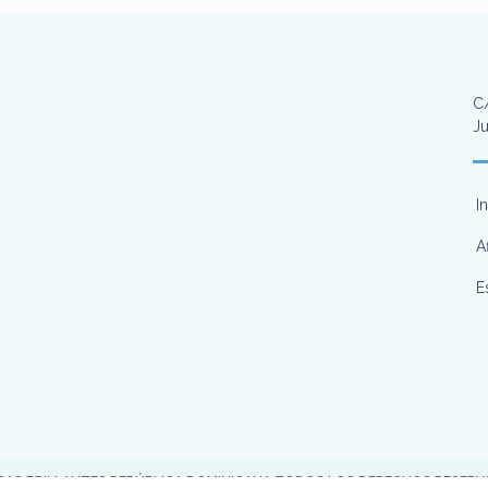
C/
Ju
I
A
E
SAS BRILLANTES REPÚBLICA DOMINICANA TODOS LOS DERECHOS RESER