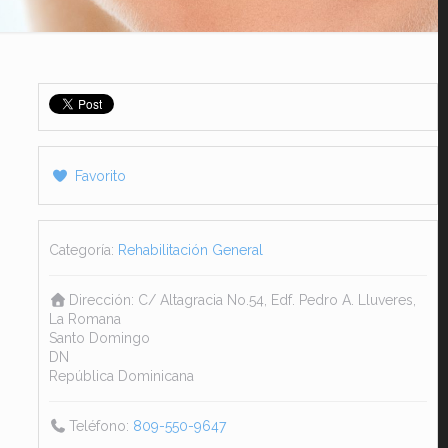
Favorito
Categoría:
Rehabilitación General
Dirección:
C/ Altagracia No.54, Edf. Pedro A. Lluveres,
La Romana
Santo Domingo
DN
República Dominicana
Teléfono:
809-550-9647