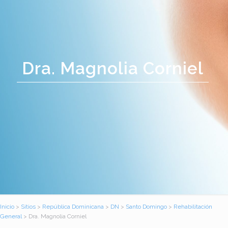
Dra. Magnolia Corniel
Inicio
>
Sitios
>
República Dominicana
>
DN
>
Santo Domingo
>
Rehabilitación
General
> Dra. Magnolia Corniel