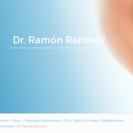
Dr. Ramón Ramírez
Inicio
>
Sitios
>
República Dominicana
>
DN
>
Santo Domingo
>
Rehabilitación
General
> Dr. Ramón Ramírez