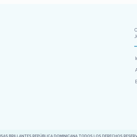
C
J
ISAS BRILLANTES REPÚBLICA DOMINICANA TODOS LOS DERECHOS RESER