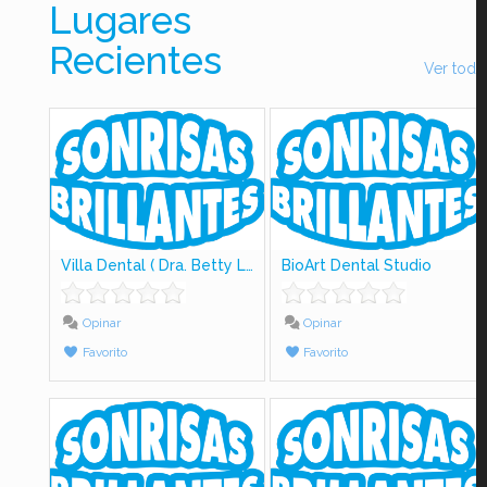
Lugares
Recientes
Ver todo
Villa Dental ( Dra. Betty Lujiao)
BioArt Dental Studio
Opinar
Opinar
Favorito
Favorito