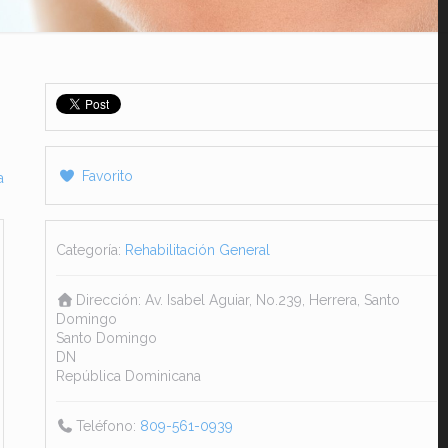
Favorito
a
Categoría:
Rehabilitación General
Dirección:
Av. Isabel Aguiar, No.239, Herrera, Santo
Domingo
Santo Domingo
DN
República Dominicana
Teléfono:
809-561-0939