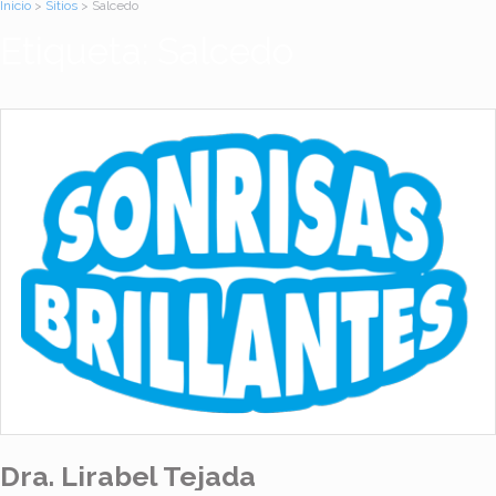
Inicio
>
Sitios
> Salcedo
Etiqueta: Salcedo
Dra. Lirabel Tejada